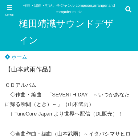
作曲・編曲・打込、全ジャンル composer,arranger and
computer music
MENU
槌田靖識サウンドデザ
イン
ホーム
【山本武雨作品】
ＣＤアルバム
◇作曲・編曲 「SEVENTH DAY ～いつかあなた
に帰る瞬間（とき）～」（山本武雨）
↑ TuneCore Japan より世界へ配信（DL販売）！
◇全曲作曲・編曲（山本武雨）～イタバシマサヒロ