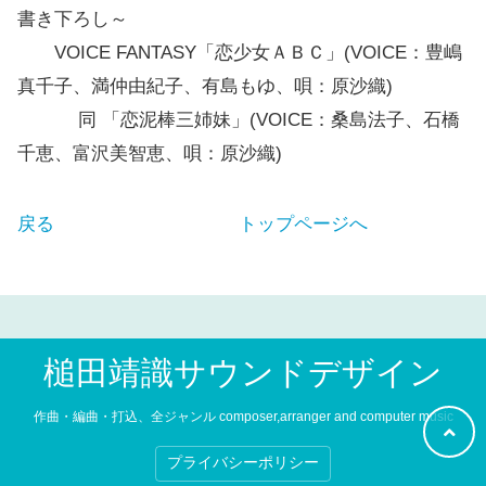
書き下ろし～
VOICE FANTASY「恋少女ＡＢＣ」(VOICE：豊嶋
真千子、満仲由紀子、有島もゆ、唄：原沙織)
同 「恋泥棒三姉妹」(VOICE：桑島法子、石橋
千恵、富沢美智恵、唄：原沙織)
戻る
トップページへ
槌田靖識サウンドデザイン
作曲・編曲・打込、全ジャンル composer,arranger and computer music
プライバシーポリシー